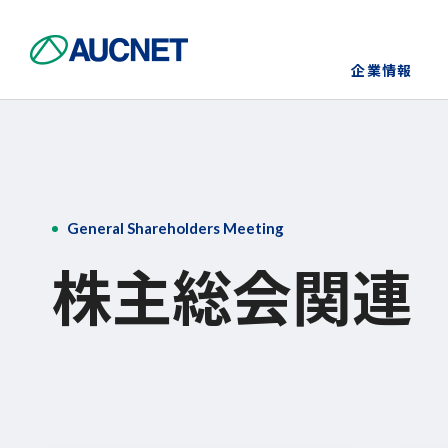
企業情報
企業情報トップ
事業トップ
ニュース
IR情報
サステナビリティトップ
General Shareholders Meeting
会社情報・アクセス
ニュース一覧
IRニュース
Environment(環境)/TCFD
株主総会関連
挑戦の40年
IRライブラリー
Governance (ガバナンス)
オートモビル事業（中古車）
オークネット循環型経済ラボ
個人投資家の皆さまへ
モーターサイクル事業（中古バイ
ク）
電子公告