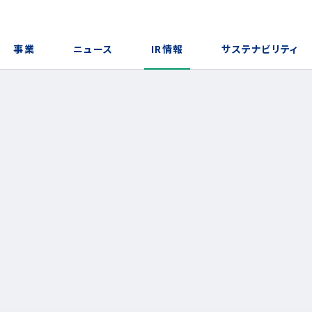
事業
ニュース
IR情報
サステナビリティ
トップメッセージ
メディア掲載一覧
経営について
GCV®
沿
n
財
S
5分でわかる！オークネット
株式情報
オ
I
ファッションリセール事業（ブランド
品・酒類）
IRよくあるご質問
I
デジタルプロダクツ事業（中古デジ
タル機器）
免責事項