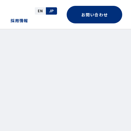
EN
JP
お問い合わせ
採用情報
革
ote一覧
務・業績
ocial (社会)
ークネットグループ
Rカレンダー
アグリ事業（花き）
Rお問い合わせ
サーキュラーコマース事業（中古医
療機器・その他）