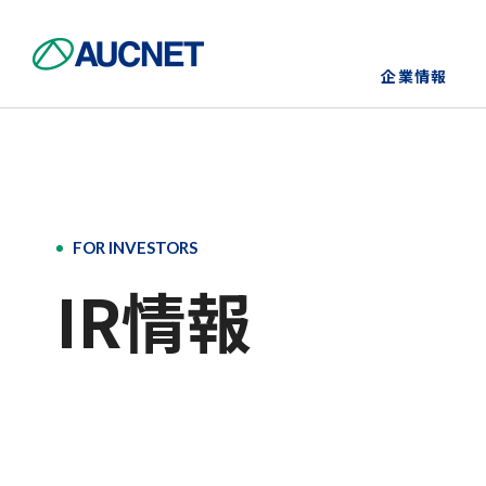
企業情報
企業情報トップ
事業トップ
ニュース
IR情報
サステナビリティトップ
FOR INVESTORS
会社情報・アクセス
ニュース一覧
IRニュース
Environment(環境)/TCFD
IR情報
挑戦の40年
IRライブラリー
Governance (ガバナンス)
オートモビル事業（中古車）
オークネット循環型経済ラボ
個人投資家の皆さまへ
モーターサイクル事業（中古バイ
ク）
電子公告