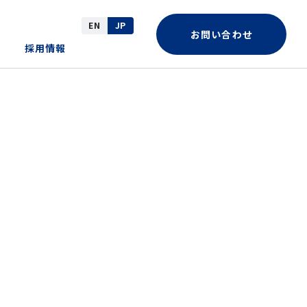
EN
JP
お問い合わせ
採用情報
革
ote一覧
務・業績
ocial (社会)
ークネットグループ
Rカレンダー
アグリ事業（花き）
Rお問い合わせ
サーキュラーコマース事業（中古医
療機器・その他）