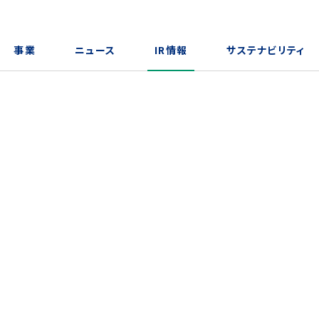
事業
ニュース
IR情報
サステナビリティ
トップメッセージ
メディア掲載一覧
経営について
GCV®
沿
n
財
S
5分でわかる！オークネット
株式情報
オ
I
ファッションリセール事業（ブランド
品・酒類）
IRよくあるご質問
I
デジタルプロダクツ事業（中古デジ
タル機器）
免責事項