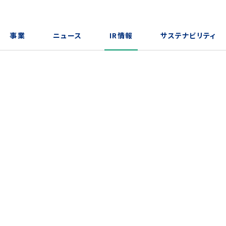
事業
ニュース
IR情報
サステナビリティ
トップメッセージ
メディア掲載一覧
経営について
GCV®
沿
n
財
S
5分でわかる！オークネット
株式情報
オ
I
ファッションリセール事業（ブランド
品・酒類）
IRよくあるご質問
I
デジタルプロダクツ事業（中古デジ
タル機器）
免責事項