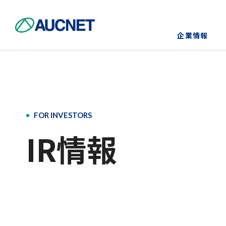
企業情報
企業情報トップ
事業トップ
ニュース
IR情報
サステナビリティトップ
FOR INVESTORS
会社情報・アクセス
ニュース一覧
IRニュース
Environment(環境)/TCFD
IR情報
挑戦の40年
IRライブラリー
Governance (ガバナンス)
オートモビル事業（中古車）
オークネット循環型経済ラボ
個人投資家の皆さまへ
モーターサイクル事業（中古バイ
ク）
電子公告