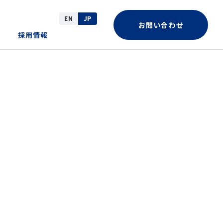
EN
JP
お問い合わせ
採用情報
革
ote一覧
務・業績
ocial (社会)
ークネットグループ
Rカレンダー
アグリ事業（花き）
Rお問い合わせ
サーキュラーコマース事業（中古医
療機器・その他）